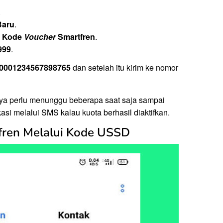
.
Baru
.
t Kode
Voucher
Smartfren
.
999
.
i 0001234567898765
dan setelah itu kirim ke nomor
hanya perlu menunggu beberapa saat saja sampai
asi melalui SMS kalau kuota berhasil diaktifkan.
tfren Melalui Kode USSD