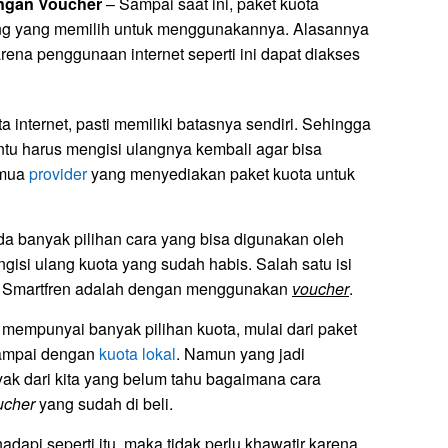
engan Voucher
– Sampai saat ini, paket kuota
ng yang memilih untuk menggunakannya. Alasannya
rena penggunaan internet seperti ini dapat diakses
a internet, pasti memiliki batasnya sendiri. Sehingga
entu harus mengisi ulangnya kembali agar bisa
emua
provider
yang menyediakan paket kuota untuk
da banyak pilihan cara yang bisa digunakan oleh
gisi ulang kuota yang sudah habis. Salah satu isi
ri Smartfren adalah dengan menggunakan
voucher
.
 mempunyai banyak pilihan kuota, mulai dari paket
mpai dengan
kuota lokal
. Namun yang jadi
yak dari kita yang belum tahu bagaimana cara
ucher
yang sudah di beli.
api seperti itu, maka tidak perlu khawatir karena