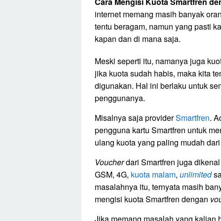
Cara Mengisi Kuota Smartfren d
internet memang masih banyak ora
tentu beragam, namun yang pasti ka
kapan dan di mana saja.
Meski seperti itu, namanya juga kuot
jika kuota sudah habis, maka kita t
digunakan. Hal ini berlaku untuk s
penggunanya.
Misalnya saja provider
Smartfren
. A
pengguna kartu Smartfren untuk men
ulang kuota yang paling mudah da
Voucher
dari Smartfren juga dikenal
GSM, 4G,
kuota malam
,
unlimited
sa
masalahnya itu, ternyata masih ban
mengisi kuota Smartfren dengan
vo
Jika memang masalah yang kalian had