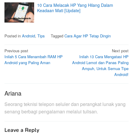
10 Cara Melacak HP Yang Hilang Dalam
Keadaan Mati [Update]
Posted in
Android
,
Tips
Tagged
Cara Agar HP Tetap Dingin
Post
Previous post
Next post
Inilah 5 Cara Menambah RAM HP
Inilah 13 Cara Mengatasi HP
navigation
Android yang Paling Aman
Android Lemot dan Panas Paling
Ampuh, Untuk Semua Tipe
Android!
Ariana
Seorang teknisi telepon seluler dan perangkat lunak yang
senang berbagi pengalaman melalui tulisan.
Leave a Reply