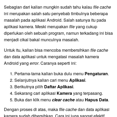
Sebagian dari kalian mungkin sudah tahu kalau
file cache
ini merupakan salah satu penyebab timbulnya beberapa
masalah pada aplikasi Android. Salah satunya itu pada
aplikasi kamera. Meski merupakan
file
yang cukup
diperlukan oleh sebuah program, namun terkadang ini bisa
menjadi cikal bakal munculnya masalah.
Untuk itu, kalian bisa mencoba membersihkan
file cache
dan data aplikasi untuk mengatasi masalah kamera
Android yang
error
. Caranya seperti ini:
Pertama-tama kalian buka dulu menu
Pengaturan
.
Selanjutnya kalian cari menu
Aplikasi
.
Berikutnya pilih
Daftar Aplikasi
.
Sekarang cari aplikasi
Kamera
yang terpasang.
Buka dan klik menu
clear cache
atau
Hapus Data
.
Dengan proses di atas, maka
file cache
dan data aplikasi
kamera sudah dibersihkan. Cara ini juga sangat efektif