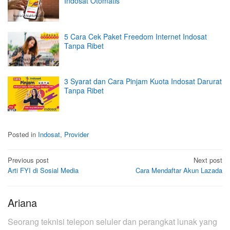
Indosat Otomatis
5 Cara Cek Paket Freedom Internet Indosat
Tanpa Ribet
3 Syarat dan Cara Pinjam Kuota Indosat Darurat
Tanpa Ribet
Posted in
Indosat
,
Provider
Post
Previous post
Next post
Arti FYI di Sosial Media
Cara Mendaftar Akun Lazada
navigation
Ariana
Seorang teknisi telepon seluler dan perangkat lunak yang