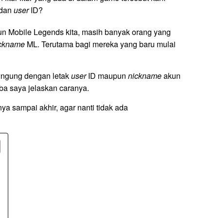
dan
user
ID?
un Mobile Legends kita, masih banyak orang yang
ckname
ML. Terutama bagi mereka yang baru mulai
ingung dengan letak
user
ID maupun
nickname
akun
oba saya jelaskan caranya.
a sampai akhir, agar nanti tidak ada