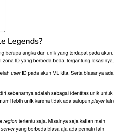
le Legends?
ng berupa angka dan unik yang terdapat pada akun.
zona ID yang berbeda-beda, tergantung lokasinya.
belah
user
ID pada akun ML kita. Serta biasanya ada
iri sebenarnya adalah sebagai identitas unik untuk
 murni lebih unik karena tidak ada satupun
player
lain
da
region
tertentu saja. Misalnya saja kalian main
a
server
yang berbeda biasa aja ada pemain lain