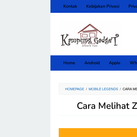
Skip
Kontak
Kebijakan Privasi
Priv
to
content
close
Home
Android
Apple
Wh
HOMEPAGE
/
MOBILE LEGENDS
/
CARA ME
Cara Melihat 