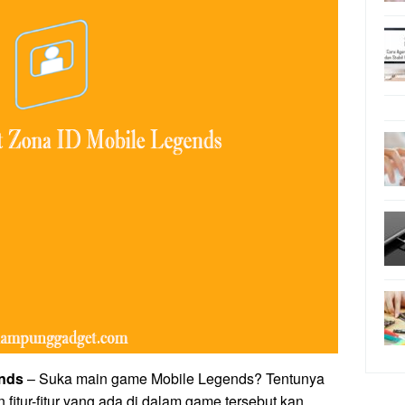
ends
– Suka main game Mobile Legends? Tentunya
fitur-fitur yang ada di dalam game tersebut kan.