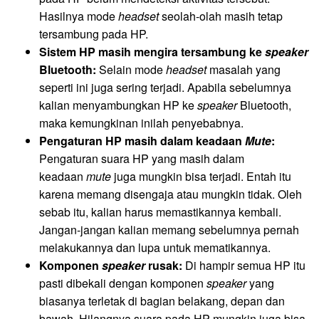
Hasilnya mode
headset
seolah-olah masih tetap
tersambung pada HP.
Sistem HP masih mengira tersambung ke
speaker
Bluetooth:
Selain mode
headset
masalah yang
seperti ini juga sering terjadi. Apabila sebelumnya
kalian menyambungkan HP ke
speaker
Bluetooth,
maka kemungkinan inilah penyebabnya.
Pengaturan HP masih dalam keadaan
Mute
:
Pengaturan suara HP yang masih dalam
keadaan
mute
juga mungkin bisa terjadi. Entah itu
karena memang disengaja atau mungkin tidak. Oleh
sebab itu, kalian harus memastikannya kembali.
Jangan-jangan kalian memang sebelumnya pernah
melakukannya dan lupa untuk mematikannya.
Komponen
speaker
rusak:
Di hampir semua HP itu
pasti dibekali dengan komponen
speaker
yang
biasanya terletak di bagian belakang, depan dan
bawah. Hilangnya suara pada HP mungkin juga bisa