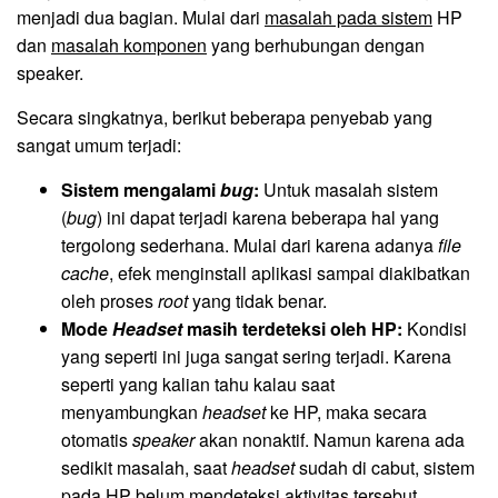
menjadi dua bagian. Mulai dari
masalah pada sistem
HP
dan
masalah komponen
yang berhubungan dengan
speaker.
Secara singkatnya, berikut beberapa penyebab yang
sangat umum terjadi:
Sistem mengalami
bug
:
Untuk masalah sistem
(
bug
) ini dapat terjadi karena beberapa hal yang
tergolong sederhana. Mulai dari karena adanya
file
cache
, efek menginstall aplikasi sampai diakibatkan
oleh proses
root
yang tidak benar.
Mode
Headset
masih terdeteksi oleh HP:
Kondisi
yang seperti ini juga sangat sering terjadi. Karena
seperti yang kalian tahu kalau saat
menyambungkan
headset
ke HP, maka secara
otomatis
speaker
akan nonaktif. Namun karena ada
sedikit masalah, saat
headset
sudah di cabut, sistem
pada HP belum mendeteksi aktivitas tersebut.