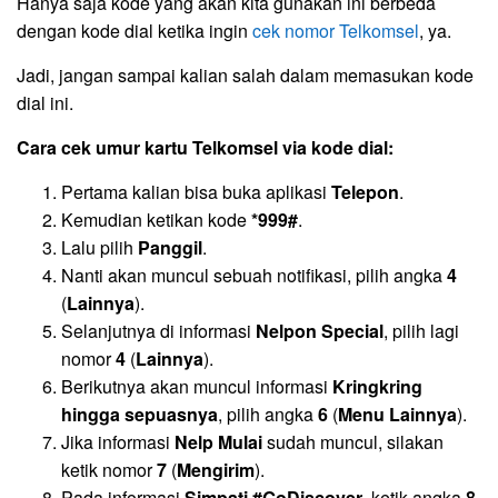
Hanya saja kode yang akan kita gunakan ini berbeda
dengan kode dial ketika ingin
cek nomor Telkomsel
, ya.
Jadi, jangan sampai kalian salah dalam memasukan kode
dial ini.
Cara cek umur kartu Telkomsel via kode dial:
Pertama kalian bisa buka aplikasi
Telepon
.
Kemudian ketikan kode
*999#
.
Lalu pilih
Panggil
.
Nanti akan muncul sebuah notifikasi, pilih angka
4
(
Lainnya
).
Selanjutnya di informasi
Nelpon Special
, pilih lagi
nomor
4
(
Lainnya
).
Berikutnya akan muncul informasi
Kringkring
hingga sepuasnya
, pilih angka
6
(
Menu Lainnya
).
Jika informasi
Nelp Mulai
sudah muncul, silakan
ketik nomor
7
(
Mengirim
).
Pada informasi
Simpati #GoDiscover
, ketik angka
8