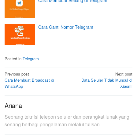
Cara Membuat Setlang di Telegram
Cara Ganti Nomor Telegram
Posted in
Telegram
Post
Previous post
Next post
Cara Membuat Broadcast di
Data Seluler Tidak Muncul di
navigation
WhatsApp
Xiaomi
Ariana
Seorang teknisi telepon seluler dan perangkat lunak yang
senang berbagi pengalaman melalui tulisan.