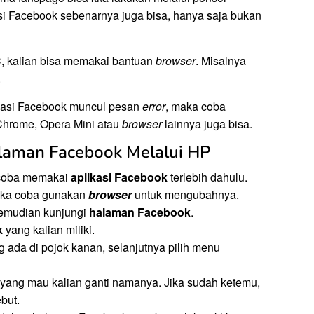
si Facebook sebenarnya juga bisa, hanya saja bukan
 kalian bisa memakai bantuan
browser
. Misalnya
.
ikasi Facebook muncul pesan
error
, maka coba
 Chrome, Opera Mini atau
browser
lainnya juga bisa.
laman Facebook Melalui HP
 coba memakai
aplikasi Facebook
terlebih dahulu.
ka coba gunakan
browser
untuk mengubahnya.
kemudian kunjungi
halaman Facebook
.
k
yang kalian miliki.
 ada di pojok kanan, selanjutnya pilih menu
yang mau kalian ganti namanya. Jika sudah ketemu,
ebut.