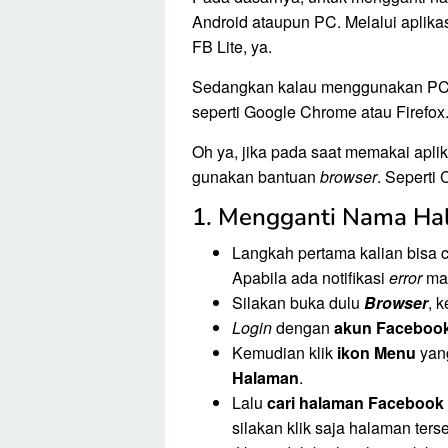
Android ataupun PC. Melalui aplika
FB Lite, ya.
Sedangkan kalau menggunakan PC,
seperti Google Chrome atau Firefox
Oh ya, jika pada saat memakai apl
gunakan bantuan
browser
. Seperti
1. Mengganti Nama Ha
Langkah pertama kalian bisa
Apabila ada notifikasi
error
ma
Silakan buka dulu
Browser
, 
Login
dengan
akun Faceboo
Kemudian klik
ikon Menu
yang
Halaman
.
Lalu
cari halaman Facebook
silakan klik saja halaman ters