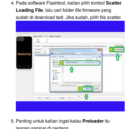
Pada software Flashtool, kalian pilih tombol
Scatter
Loading File
, lalu cari folder
file
firmware yang
sudah di download tadi. Jika sudah, pilih file scatter.
Penting untuk kalian ingat kalau
Preloader
itu
jangan sampai di centang.