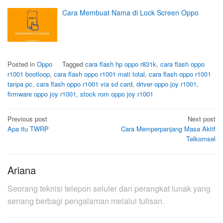
Cara Membuat Nama di Lock Screen Oppo
Posted in
Oppo
Tagged
cara flash hp oppo r831k
,
cara flash oppo
r1001 bootloop
,
cara flash oppo r1001 mati total
,
cara flash oppo r1001
tanpa pc
,
cara flash oppo r1001 via sd card
,
driver oppo joy r1001
,
firmware oppo joy r1001
,
stock rom oppo joy r1001
Post
Previous post
Next post
Apa itu TWRP
Cara Memperpanjang Masa Aktif
navigation
Telkomsel
Ariana
Seorang teknisi telepon seluler dan perangkat lunak yang
senang berbagi pengalaman melalui tulisan.