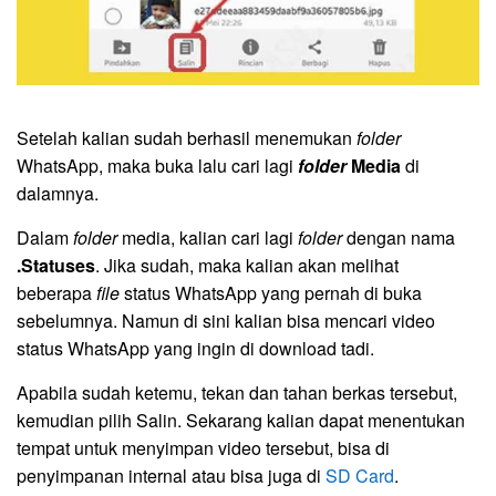
Setelah kalian sudah berhasil menemukan
folder
WhatsApp, maka buka lalu cari lagi
folder
Media
di
dalamnya.
Dalam
folder
media, kalian cari lagi
folder
dengan nama
.Statuses
. Jika sudah, maka kalian akan melihat
beberapa
file
status WhatsApp yang pernah di buka
sebelumnya. Namun di sini kalian bisa mencari video
status WhatsApp yang ingin di download tadi.
Apabila sudah ketemu, tekan dan tahan berkas tersebut,
kemudian pilih Salin. Sekarang kalian dapat menentukan
tempat untuk menyimpan video tersebut, bisa di
penyimpanan internal atau bisa juga di
SD Card
.