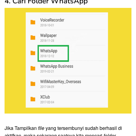
4. Cari Folder WhatsApp
Jika Tampilkan
file
yang tersembunyi sudah berhasil di
aktifkan, maka sekarang saatnya kita mencari
folder