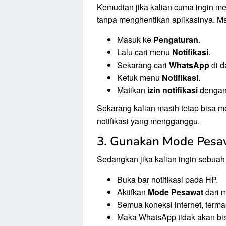
Kemudian jika kalian cuma ingin m
tanpa menghentikan aplikasinya. Ma
Masuk ke
Pengaturan
.
Lalu cari menu
Notifikasi
.
Sekarang cari
WhatsApp
di da
Ketuk menu
Notifikasi
.
Matikan
izin notifikasi
dengan 
Sekarang kalian masih tetap bisa 
notifikasi yang mengganggu.
3. Gunakan Mode Pesa
Sedangkan jika kalian ingin sebuah 
Buka bar notifikasi pada HP.
Aktifkan
Mode Pesawat
dari m
Semua koneksi internet, terma
Maka WhatsApp tidak akan bi