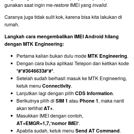
gunakan saat ingin me-
restore
IMEI yang
invalid
.
Caranya juga tidak sulit kok, karena bisa kita lakukan di
rumah.
Langkah cara mengembalikan IMEI Android hilang
dengan MTK Engineering:
Pertama kalian bukan dulu mode
MTK Engineering
.
Dengan cara buka aplikasi Telepon dan ketikan kode
*#*#3646633#*#*
.
Setelah sudah berhasil masuk ke MTK Engineering,
ketuk menu
Connectivity
.
Lanjutkan lagi dengan pilih
CDS Information
.
Berikutnya pilih di
SIM 1
atau
Phone 1
, maka nanti
akan terlihat
AT+
.
Masukkan IMEI dengan contoh,
AT+EMGR=1,7,
“
nomor IMEI
“.
Apabila sudah, ketuk menu
Send AT Command
.