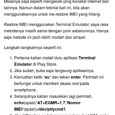
Misalnya saja seperti mengecek ping koneksi internet dan
lainnya. Namun dalam totorial kali ini, kita akan
menggunakannya untuk me-
restore
IMEI yang hilang.
Restore
IMEI menggunakan Terminal Emulator, saya rasa
metodenya masih sama dengan poin sebelumnya. Hanya
saja metode ini jauh lebih mudah dan simpel.
Langkah-langkahnya seperti ini:
Pertama kalian
install
dulu aplikasi
Terminal
Emulator
di Play Store.
Jika sudah, buka saja langsung aplikasinya.
Kemudian ketik “
su
” dan tekan
enter
. Perintah ini
berfungsi untuk memberi akses
root
pada
smartphone.
Selanjutnya kalian masukkan lagi perintah,
echo
(spasi)’
AT+EGMR=1
,
7
,”
Nomor
IMEI
“(spasi)
>/dev/pttycmd1
.