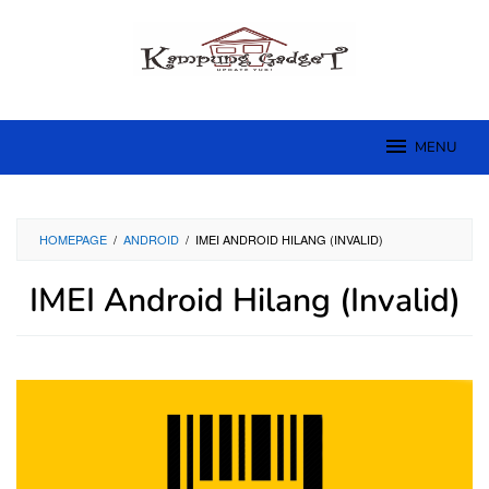
Skip
to
content
MENU
HOMEPAGE
/
ANDROID
/
IMEI ANDROID HILANG (INVALID)
IMEI Android Hilang (Invalid)