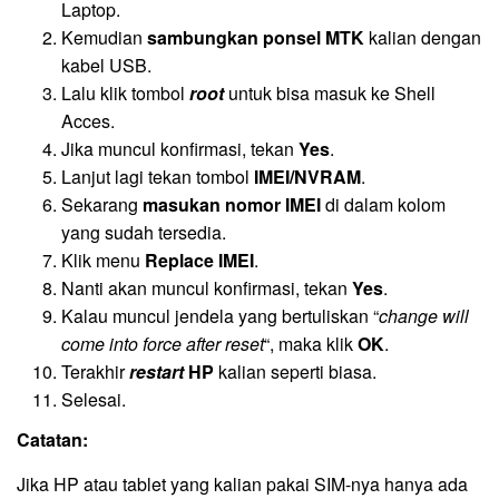
Laptop.
Kemudian
sambungkan ponsel MTK
kalian dengan
kabel USB.
Lalu klik tombol
root
untuk bisa masuk ke Shell
Acces.
Jika muncul konfirmasi, tekan
Yes
.
Lanjut lagi tekan tombol
IMEI/NVRAM
.
Sekarang
masukan nomor IMEI
di dalam kolom
yang sudah tersedia.
Klik menu
Replace IMEI
.
Nanti akan muncul konfirmasi, tekan
Yes
.
Kalau muncul jendela yang bertuliskan “
change will
come into force after reset
“, maka klik
OK
.
Terakhir
restart
HP
kalian seperti biasa.
Selesai.
Catatan:
Jika HP atau tablet yang kalian pakai SIM-nya hanya ada