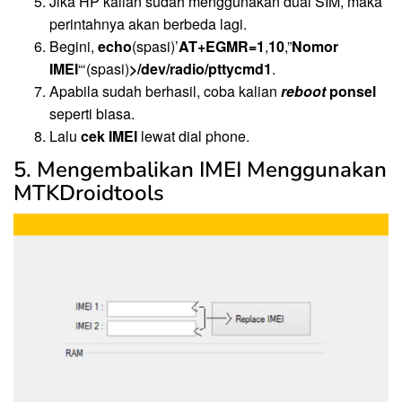
Jika HP kalian sudah menggunakan dual SIM, maka
perintahnya akan berbeda lagi.
Begini,
echo
(spasi)’
AT+EGMR=1
,
10
,”
Nomor
IMEI
“‘(spasi)
>/dev/radio/pttycmd1
.
Apabila sudah berhasil, coba kalian
reboot
ponsel
seperti biasa.
Lalu
cek IMEI
lewat dial phone.
5. Mengembalikan IMEI Menggunakan
MTKDroidtools