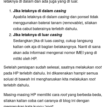
letaknya di dalam dan ada juga yang di luar.
Jika letaknya di dalam
casing
Apabila letaknya di dalam
casing
dan ponsel tidak
menggunakan baterai tanam (
removable
), silakan
coba cabut baterainya terlebih dahulu.
Jika letaknya di luar
casing
Sedangkan jika di luas
casing
, cukup langsung
kalian cek aja di bagian belakangnya. Nanti di sana
akan ada informasi mengenai nomor IMEI yang di
miliki oleh HP.
Setelah persiapan sudah selesai, saatnya melakukan
root
pada HP terlebih dahulu. Ini dikarenakan hampir semua
solusi di bawah ini mengharuskan kita melakukan
root
terlebih dahulu.
Masing-masing HP memiliki cara
root
yang berbeda-beda,
silakan kalian coba cari caranya di blog ini dengan
memasukan kata kuncu “
root
“.