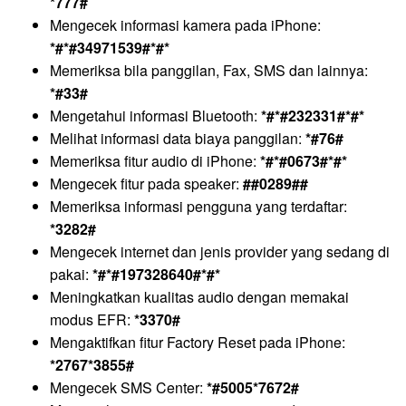
*777#
Mengecek informasi kamera pada iPhone:
*#*#34971539#*#*
Memeriksa bila panggilan, Fax, SMS dan lainnya:
*#33#
Mengetahui informasi Bluetooth:
*#*#232331#*#*
Melihat informasi data biaya panggilan:
*#76#
Memeriksa fitur audio di iPhone:
*#*#0673#*#*
Mengecek fitur pada speaker:
##0289##
Memeriksa informasi pengguna yang terdaftar:
*3282#
Mengecek internet dan jenis provider yang sedang di
pakai:
*#*#197328640#*#*
Meningkatkan kualitas audio dengan memakai
modus EFR:
*3370#
Mengaktifkan fitur Factory Reset pada iPhone:
*2767*3855#
Mengecek SMS Center:
*#5005*7672#