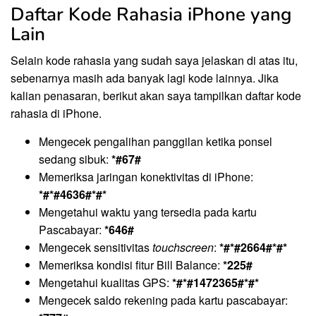
Daftar Kode Rahasia iPhone yang
Lain
Selain kode rahasia yang sudah saya jelaskan di atas itu,
sebenarnya masih ada banyak lagi kode lainnya. Jika
kalian penasaran, berikut akan saya tampilkan daftar kode
rahasia di iPhone.
Mengecek pengalihan panggilan ketika ponsel
sedang sibuk:
*#67#
Memeriksa jaringan konektivitas di iPhone:
*#*#4636#*#*
Mengetahui waktu yang tersedia pada kartu
Pascabayar:
*646#
Mengecek sensitivitas
touchscreen
:
*#*#2664#*#*
Memeriksa kondisi fitur Bill Balance:
*225#
Mengetahui kualitas GPS:
*#*#1472365#*#*
Mengecek saldo rekening pada kartu pascabayar: