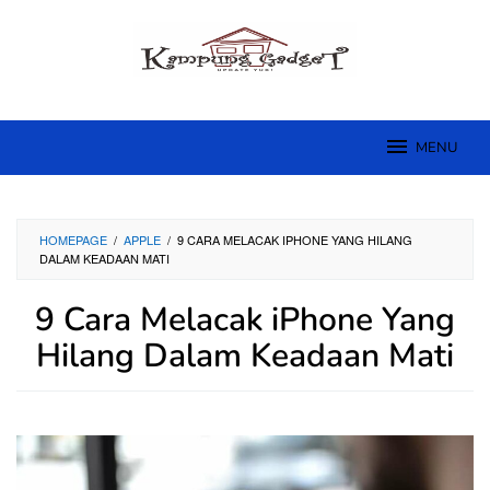
Skip
to
content
MENU
HOMEPAGE
/
APPLE
/
9 CARA MELACAK IPHONE YANG HILANG
DALAM KEADAAN MATI
9 Cara Melacak iPhone Yang
Hilang Dalam Keadaan Mati