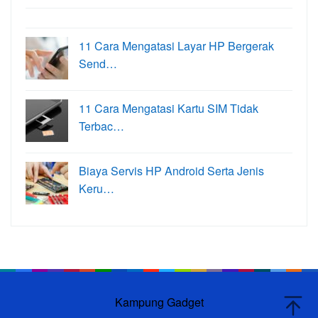
11 Cara Mengatasi Layar HP Bergerak
Send…
11 Cara Mengatasi Kartu SIM Tidak
Terbac…
Biaya Servis HP Android Serta Jenis
Keru…
Kampung Gadget