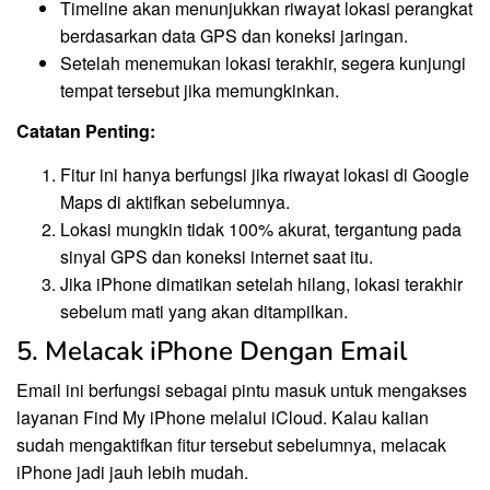
Timeline akan menunjukkan riwayat lokasi perangkat
berdasarkan data GPS dan koneksi jaringan.
Setelah menemukan lokasi terakhir, segera kunjungi
tempat tersebut jika memungkinkan.
Catatan Penting:
Fitur ini hanya berfungsi jika riwayat lokasi di Google
Maps di aktifkan sebelumnya.
Lokasi mungkin tidak 100% akurat, tergantung pada
sinyal GPS dan koneksi internet saat itu.
Jika iPhone dimatikan setelah hilang, lokasi terakhir
sebelum mati yang akan ditampilkan.
5. Melacak iPhone Dengan Email
Email ini berfungsi sebagai pintu masuk untuk mengakses
layanan Find My iPhone melalui iCloud. Kalau kalian
sudah mengaktifkan fitur tersebut sebelumnya, melacak
iPhone jadi jauh lebih mudah.