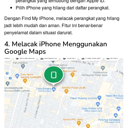
perangkat yang terhubung dengan Apple ID.
Pilih iPhone yang hilang dari daftar perangkat.
Dengan Find My iPhone, melacak perangkat yang hilang
jadi lebih mudah dan aman. Fitur ini benar-benar
penyelamat dalam situasi darurat.
4. Melacak iPhone Menggunakan
Google Maps