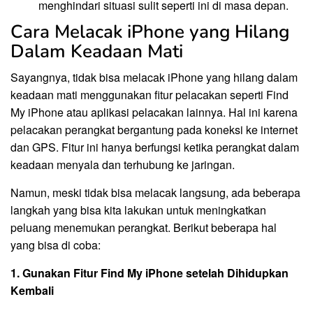
menghindari situasi sulit seperti ini di masa depan.
Cara Melacak iPhone yang Hilang
Dalam Keadaan Mati
Sayangnya, tidak bisa melacak iPhone yang hilang dalam
keadaan mati menggunakan fitur pelacakan seperti Find
My iPhone atau aplikasi pelacakan lainnya. Hal ini karena
pelacakan perangkat bergantung pada koneksi ke internet
dan GPS. Fitur ini hanya berfungsi ketika perangkat dalam
keadaan menyala dan terhubung ke jaringan.
Namun, meski tidak bisa melacak langsung, ada beberapa
langkah yang bisa kita lakukan untuk meningkatkan
peluang menemukan perangkat. Berikut beberapa hal
yang bisa di coba:
1. Gunakan Fitur Find My iPhone setelah Dihidupkan
Kembali