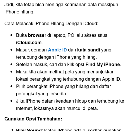
Jadi, kita tetap bisa menjaga keamanan data meskipun
iPhone hilang.
Cara Melacak iPhone Hilang Dengan iCloud:
Buka
browser
di laptop, PC lalu akses situs
iCloud.com
.
Masuk dengan
Apple ID
dan
kata sandi
yang
terhubung dengan iPhone yang hilang.
Setelah masuk, cari dan klik opsi
Find My iPhone
.
Maka kita akan melihat peta yang menunjukkan
lokasi perangkat yang terhubung dengan Apple ID.
Pilih perangkat iPhone yang hilang dari daftar
perangkat yang tersedia.
Jika iPhone dalam keadaan hidup dan terhubung ke
internet, lokasinya akan muncul di peta.
Gunakan Opsi Tambahan:
Play Sound
: Kalau iPhone ada di sekitar, gunakan