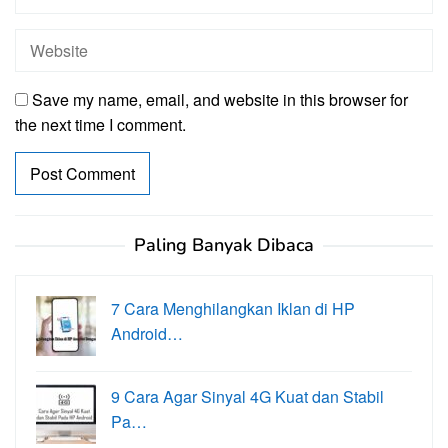
Save my name, email, and website in this browser for
the next time I comment.
Paling Banyak Dibaca
7 Cara Menghilangkan Iklan di HP
Android…
9 Cara Agar Sinyal 4G Kuat dan Stabil
Pa…