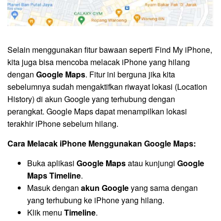
Selain menggunakan fitur bawaan seperti Find My iPhone,
kita juga bisa mencoba melacak iPhone yang hilang
dengan
Google Maps
. Fitur ini berguna jika kita
sebelumnya sudah mengaktifkan riwayat lokasi (Location
History) di akun Google yang terhubung dengan
perangkat. Google Maps dapat menampilkan lokasi
terakhir iPhone sebelum hilang.
Cara Melacak iPhone Menggunakan Google Maps:
Buka aplikasi
Google Maps
atau kunjungi
Google
Maps Timeline
.
Masuk dengan
akun Google
yang sama dengan
yang terhubung ke iPhone yang hilang.
Klik menu
Timeline
.