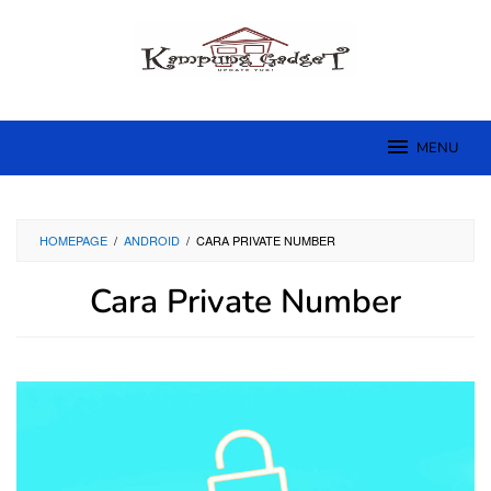
Skip
to
content
MENU
HOMEPAGE
/
ANDROID
/
CARA PRIVATE NUMBER
Cara Private Number