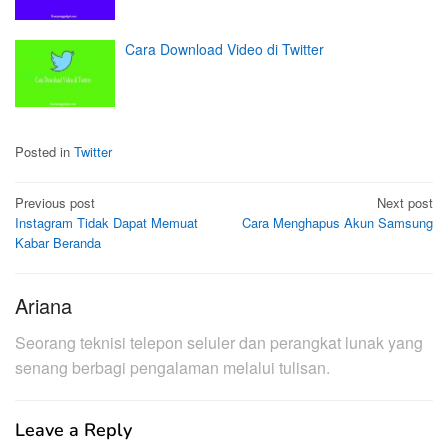
Cara Download Video di Twitter
Posted in
Twitter
Post
Previous post
Next post
Instagram Tidak Dapat Memuat
Cara Menghapus Akun Samsung
navigation
Kabar Beranda
Ariana
Seorang teknisi telepon seluler dan perangkat lunak yang
senang berbagi pengalaman melalui tulisan.
Leave a Reply