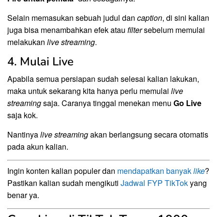
Selain memasukan sebuah judul dan
caption
, di sini kalian
juga bisa menambahkan efek atau
filter
sebelum memulai
melakukan
live
streaming
.
4. Mulai Live
Apabila semua persiapan sudah selesai kalian lakukan,
maka untuk sekarang kita hanya perlu memulai
live
streaming
saja. Caranya tinggal menekan menu
Go Live
saja kok.
Nantinya
live
streaming
akan berlangsung secara otomatis
pada akun kalian.
Ingin konten kalian populer dan
mendapatkan banyak
like
?
Pastikan kalian sudah mengikuti
Jadwal FYP TikTok
yang
benar ya.