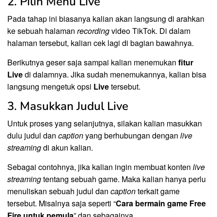
2. Pilih Menu Live
Pada tahap ini biasanya kalian akan langsung di arahkan
ke sebuah halaman
recording
video TikTok. Di dalam
halaman tersebut, kalian cek lagi di bagian bawahnya.
Berikutnya geser saja sampai kalian menemukan
fitur
Live
di dalamnya. Jika sudah menemukannya, kalian bisa
langsung mengetuk opsi
Live
tersebut.
3. Masukkan Judul Live
Untuk proses yang selanjutnya, silakan kalian masukkan
dulu judul dan
caption
yang berhubungan dengan
live
streaming
di akun kalian.
Sebagai contohnya, jika kalian ingin membuat konten
live
streaming
tentang sebuah game. Maka kalian hanya perlu
menuliskan sebuah judul dan
caption
terkait game
tersebut. Misalnya saja seperti “
Cara bermain game Free
Fire untuk pemula
” dan sebagainya.