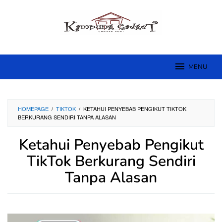
Skip
to
content
MENU
HOMEPAGE
/
TIKTOK
/
KETAHUI PENYEBAB PENGIKUT TIKTOK
BERKURANG SENDIRI TANPA ALASAN
Ketahui Penyebab Pengikut
TikTok Berkurang Sendiri
Tanpa Alasan