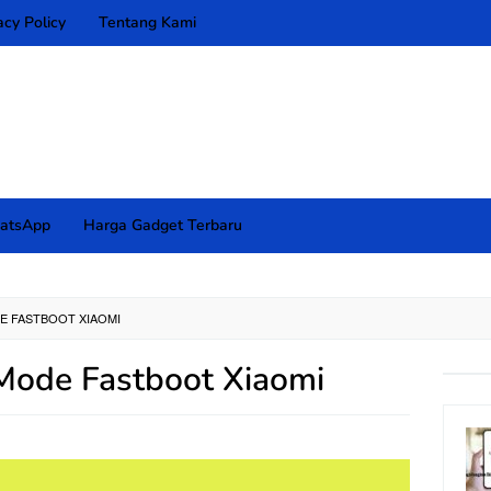
acy Policy
Tentang Kami
atsApp
Harga Gadget Terbaru
E FASTBOOT XIAOMI
Mode Fastboot Xiaomi