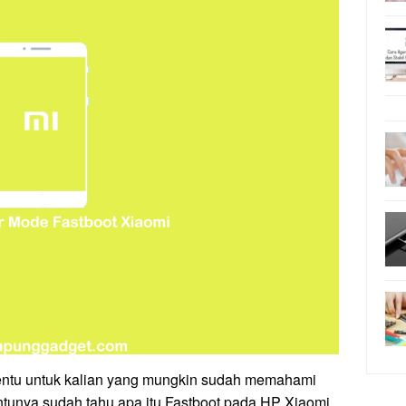
ntu untuk kalian yang mungkin sudah memahami
ntunya sudah tahu apa itu Fastboot pada HP Xiaomi.