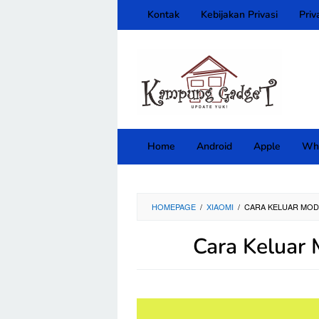
Skip
Kontak
Kebijakan Privasi
Priv
to
content
close
Home
Android
Apple
Wh
HOMEPAGE
/
XIAOMI
/
CARA KELUAR MOD
Cara Keluar 