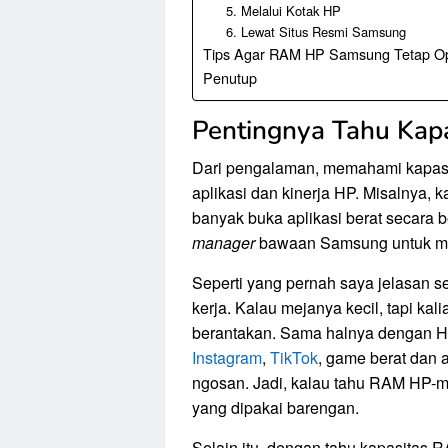
5. Melalui Kotak HP
6. Lewat Situs Resmi Samsung
Tips Agar RAM HP Samsung Tetap Op
Penutup
Pentingnya Tahu Ka
Dari pengalaman, memahami kapas
aplikasi dan kinerja HP. Misalnya,
banyak buka aplikasi berat secara 
manager
bawaan Samsung untuk men
Seperti yang pernah saya jelasan s
kerja. Kalau mejanya kecil, tapi kal
berantakan. Sama halnya dengan H
Instagram
,
TikTok
, game berat dan a
ngosan. Jadi, kalau tahu RAM HP-mu 
yang dipakai barengan.
Selain itu, dengan tahu kapasitas