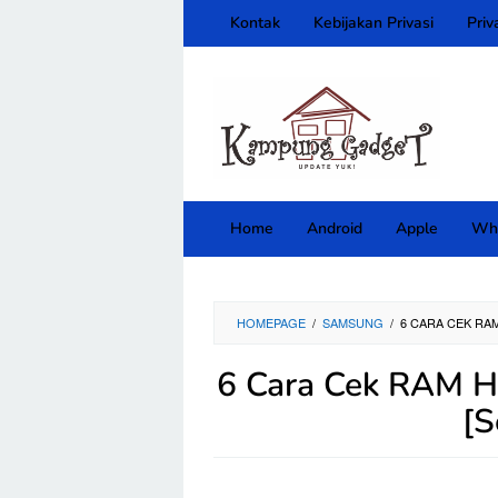
Skip
Kontak
Kebijakan Privasi
Priv
to
content
close
Home
Android
Apple
Wh
HOMEPAGE
/
SAMSUNG
/
6 CARA CEK RA
6 Cara Cek RAM 
[S