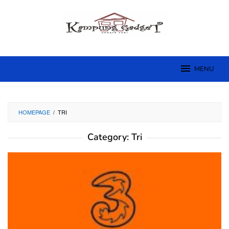
Skip
to
content
MENU
HOMEPAGE
/
TRI
Category:
Tri