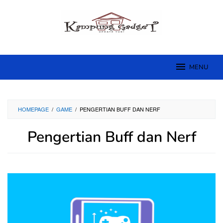
Skip
to
content
MENU
HOMEPAGE
/
GAME
/
PENGERTIAN BUFF DAN NERF
Pengertian Buff dan Nerf