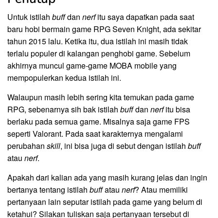
Untuk istilah
buff
dan
nerf
itu saya dapatkan pada saat
baru hobi bermain game RPG Seven Knight, ada sekitar
tahun 2015 lalu. Ketika itu, dua istilah ini masih tidak
terlalu populer di kalangan penghobi game. Sebelum
akhirnya muncul game-game MOBA mobile yang
mempopulerkan kedua istilah ini.
Walaupun masih lebih sering kita temukan pada game
RPG, sebenarnya sih bak istilah
buff
dan
nerf
itu bisa
berlaku pada semua game. Misalnya saja game FPS
seperti Valorant. Pada saat karakternya mengalami
perubahan
skill
, ini bisa juga di sebut dengan istilah
buff
atau
nerf
.
Apakah dari kalian ada yang masih kurang jelas dan ingin
bertanya tentang istilah
buff
atau
nerf
? Atau memiliki
pertanyaan lain seputar istilah pada game yang belum di
ketahui? Silakan tuliskan saja pertanyaan tersebut di