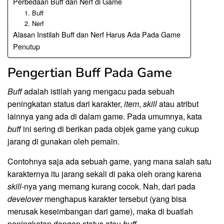
Perbedaan Buff dan Nerf di Game
1. Buff
2. Nerf
Alasan Instilah Buff dan Nerf Harus Ada Pada Game
Penutup
Pengertian Buff Pada Game
Buff
adalah istilah yang mengacu pada sebuah
peningkatan status dari karakter,
item
,
skill
atau atribut
lainnya yang ada di dalam game. Pada umumnya, kata
buff
ini sering di berikan pada objek game yang cukup
jarang di gunakan oleh pemain.
Contohnya saja ada sebuah game, yang mana salah satu
karakternya itu jarang sekali di paka oleh orang karena
skill
-nya yang memang kurang cocok. Nah, dari pada
develover
menghapus karakter tersebut (yang bisa
merusak keseimbangan dari game), maka di buatlah
peningkatan dengan status atau
buff
.