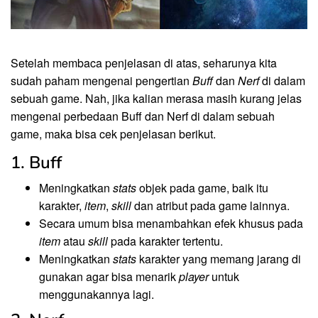
Setelah membaca penjelasan di atas, seharunya kita
sudah paham mengenai pengertian
Buff
dan
Nerf
di dalam
sebuah game. Nah, jika kalian merasa masih kurang jelas
mengenai perbedaan Buff dan Nerf di dalam sebuah
game, maka bisa cek penjelasan berikut.
1. Buff
Meningkatkan
stats
objek pada game, baik itu
karakter,
item
,
skill
dan atribut pada game lainnya.
Secara umum bisa menambahkan efek khusus pada
item
atau
skill
pada karakter tertentu.
Meningkatkan
stats
karakter yang memang jarang di
gunakan agar bisa menarik
player
untuk
menggunakannya lagi.