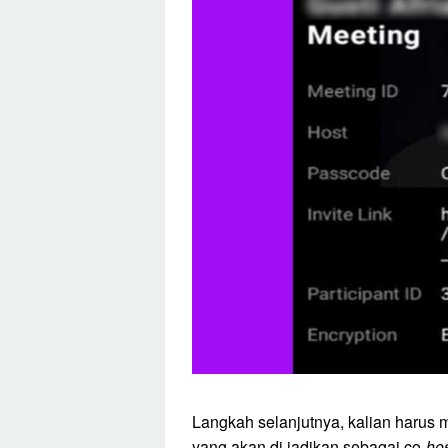
Langkah selanjutnya, kalian harus
yang akan di jadikan sebagai co-
ho