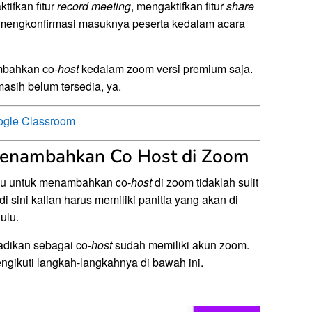
tifkan fitur
record meeting
, mengaktifkan fitur
share
a, mengkonfirmasi masuknya peserta kedalam acara
ambahkan co-
host
kedalam zoom versi premium saja.
asih belum tersedia, ya.
ogle Classroom
enambahkan Co Host di Zoom
lau untuk menambahkan co-
host
di zoom tidaklah sulit
i sini kalian harus memiliki panitia yang akan di
ulu.
jadikan sebagai co-
host
sudah memiliki akun zoom.
ngikuti langkah-langkahnya di bawah ini.