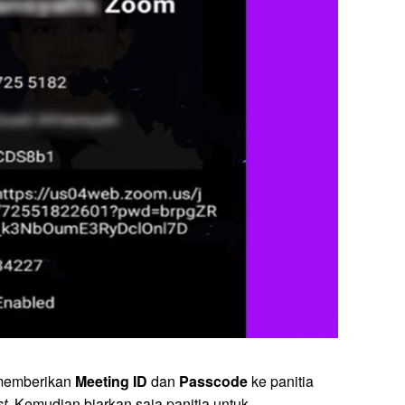
 memberikan
Meeting ID
dan
Passcode
ke panitia
st
. Kemudian biarkan saja panitia untuk