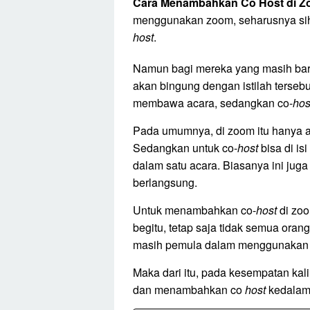
Cara Menambahkan Co Host di 
menggunakan zoom, seharusnya sih t
host
.
Namun bagi mereka yang masih bar
akan bingung dengan istilah terseb
membawa acara, sedangkan co-
hos
Pada umumnya, di zoom itu hanya a
Sedangkan untuk co-
host
bisa di is
dalam satu acara. Biasanya ini jug
berlangsung.
Untuk menambahkan co-
host
di zoo
begitu, tetap saja tidak semua ora
masih pemula dalam menggunakan
Maka dari itu, pada kesempatan kal
dan menambahkan co
host
kedalam