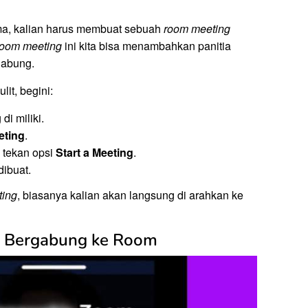
ma, kalian harus membuat sebuah
room meeting
room meeting
ini kita bisa menambahkan panitia
gabung.
ulit, begini:
di miliki.
eting
.
n tekan opsi
Start a Meeting
.
dibuat.
ting
, biasanya kalian akan langsung di arahkan ke
uk Bergabung ke Room