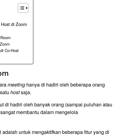
Host di Zoom
e Room
i Zoom
adi Co-Host
oom
cara
meeting
hanya di hadiri oleh beberapa orang
 satu
host
saja.
ut di hadiri oleh banyak orang (sampai puluhan atau
sangat membantu dalam mengelola
 adalah untuk mengaktifkan beberapa fitur yang di