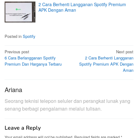
2 Cara Berhenti Langganan Spotify Premium
APK Dengan Aman
Posted in
Spotify
Post
Previous post
Next post
6 Cara Berlangganan Spotify
2 Cara Berhenti Langganan
navigation
Premium Dan Harganya Terbaru
Spotify Premium APK Dengan
Aman
Ariana
Seorang teknisi telepon seluler dan perangkat lunak yang
senang berbagi pengalaman melalui tulisan.
Leave a Reply
Your email address will not be published.
Required fields are marked
*