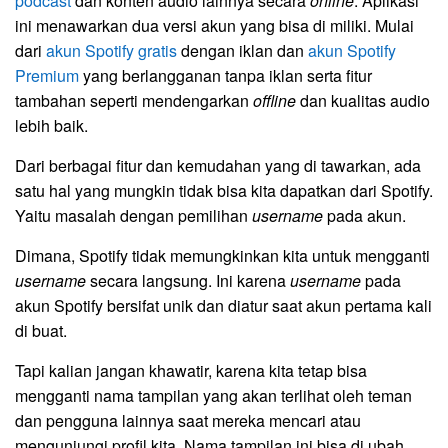
podcast
dan konten audio lainnya secara
online
. Aplikasi
ini menawarkan dua versi akun yang bisa di miliki. Mulai
dari
akun Spotify gratis
dengan iklan dan
akun Spotify
Premium
yang berlangganan tanpa iklan serta fitur
tambahan seperti mendengarkan
offline
dan kualitas audio
lebih baik.
Dari berbagai fitur dan kemudahan yang di tawarkan, ada
satu hal yang mungkin tidak bisa kita dapatkan dari Spotify.
Yaitu masalah dengan pemilihan
username
pada akun.
Dimana, Spotify tidak memungkinkan kita untuk mengganti
username
secara langsung. Ini karena
username
pada
akun Spotify bersifat unik dan diatur saat akun pertama kali
di buat.
Tapi kalian jangan khawatir, karena kita tetap bisa
mengganti nama tampilan yang akan terlihat oleh teman
dan pengguna lainnya saat mereka mencari atau
mengunjungi profil kita. Nama tampilan ini bisa di ubah