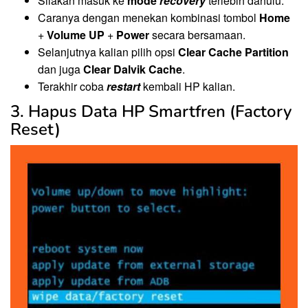
Silakan masuk ke
mode
recovery
terlebih dahulu.
Caranya dengan menekan kombinasi tombol
Home
+
Volume UP
+
Power
secara bersamaan.
Selanjutnya kalian pilih opsi
Clear Cache Partition
dan juga
Clear Dalvik Cache
.
Terakhir coba
restart
kembali HP kalian.
3. Hapus Data HP Smartfren (Factory
Reset)