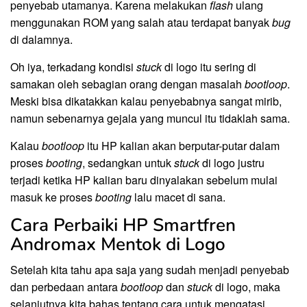
penyebab utamanya. Karena melakukan
flash
ulang
menggunakan ROM yang salah atau terdapat banyak
bug
di dalamnya.
Oh iya, terkadang kondisi
stuck
di logo itu sering di
samakan oleh sebagian orang dengan masalah
bootloop
.
Meski bisa dikatakkan kalau penyebabnya sangat mirib,
namun sebenarnya gejala yang muncul itu tidaklah sama.
Kalau
bootloop
itu HP kalian akan berputar-putar dalam
proses
booting
, sedangkan untuk
stuck
di logo justru
terjadi ketika HP kalian baru dinyalakan sebelum mulai
masuk ke proses
booting
lalu macet di sana.
Cara Perbaiki HP Smartfren
Andromax Mentok di Logo
Setelah kita tahu apa saja yang sudah menjadi penyebab
dan perbedaan antara
bootloop
dan
stuck
di logo, maka
selanjutnya kita bahas tentang cara untuk mengatasi