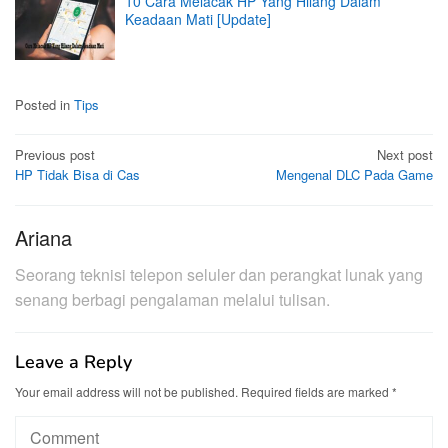
10 Cara Melacak HP Yang Hilang Dalam
Keadaan Mati [Update]
Posted in
Tips
Post
Previous post
Next post
HP Tidak Bisa di Cas
Mengenal DLC Pada Game
navigation
Ariana
Seorang teknisi telepon seluler dan perangkat lunak yang
senang berbagi pengalaman melalui tulisan.
Leave a Reply
Your email address will not be published.
Required fields are marked
*