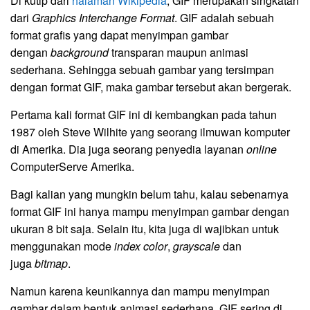
Di kutip dari
halaman Wikipedia
, GIF merupakan singkatan
dari
Graphics Interchange Format
. GIF adalah sebuah
format grafis yang dapat menyimpan gambar
dengan
background
transparan maupun animasi
sederhana. Sehingga sebuah gambar yang tersimpan
dengan format GIF, maka gambar tersebut akan bergerak.
Pertama kali format GIF ini di kembangkan pada tahun
1987 oleh Steve Wilhite yang seorang ilmuwan komputer
di Amerika. Dia juga seorang penyedia layanan
online
ComputerServe Amerika.
Bagi kalian yang mungkin belum tahu, kalau sebenarnya
format GIF ini hanya mampu menyimpan gambar dengan
ukuran 8 bit saja. Selain itu, kita juga di wajibkan untuk
menggunakan mode
index color
,
grayscale
dan
juga
bitmap
.
Namun karena keunikannya dan mampu menyimpan
gambar dalam bentuk animasi sederhana, GIF sering di