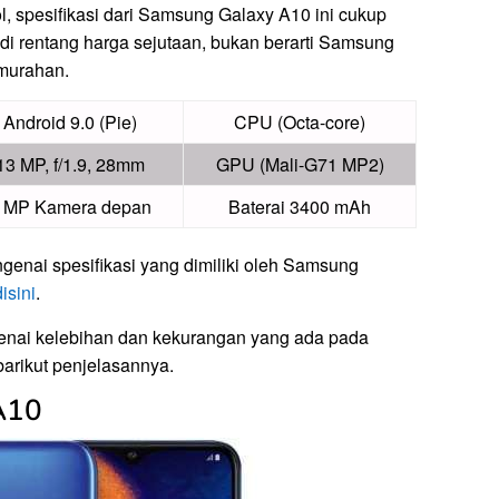
ol, spesifikasi dari Samsung Galaxy A10 ini cukup
 di rentang harga sejutaan, bukan berarti Samsung
 murahan.
Android 9.0 (Pie)
CPU (Octa-core)
13 MP, f/1.9, 28mm
GPU (Mali-G71 MP2)
 MP Kamera depan
Baterai 3400 mAh
engenai spesifikasi yang dimiliki oleh Samsung
disini
.
genai kelebihan dan kekurangan yang ada pada
arikut penjelasannya.
A10