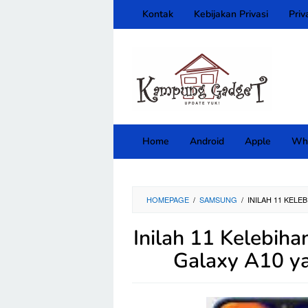
Skip
Kontak
Kebijakan Privasi
Priv
to
content
close
Home
Android
Apple
Wh
HOMEPAGE
/
SAMSUNG
/
INILAH 11 KEL
Inilah 11 Kelebih
Galaxy A10 ya