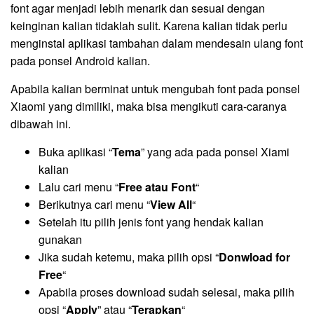
font agar menjadi lebih menarik dan sesuai dengan
keinginan kalian tidaklah sulit. Karena kalian tidak perlu
menginstal aplikasi tambahan dalam mendesain ulang font
pada ponsel Android kalian.
Apabila kalian berminat untuk mengubah font pada ponsel
Xiaomi yang dimiliki, maka bisa mengikuti cara-caranya
dibawah ini.
Buka aplikasi “
Tema
” yang ada pada ponsel Xiami
kalian
Lalu cari menu “
Free atau Font
“
Berikutnya cari menu “
View All
“
Setelah itu pilih jenis font yang hendak kalian
gunakan
Jika sudah ketemu, maka pilih opsi “
Donwload for
Free
“
Apabila proses download sudah selesai, maka pilih
opsi “
Apply
” atau “
Terapkan
“