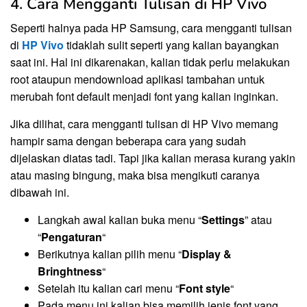
4. Cara Mengganti Tulisan di HP Vivo
Seperti halnya pada HP Samsung, cara mengganti tulisan
di
HP Vivo
tidaklah sulit seperti yang kalian bayangkan
saat ini. Hal ini dikarenakan, kalian tidak perlu melakukan
root ataupun mendownload aplikasi tambahan untuk
merubah font default menjadi font yang kalian inginkan.
Jika dilihat, cara mengganti tulisan di HP Vivo memang
hampir sama dengan beberapa cara yang sudah
dijelaskan diatas tadi. Tapi jika kalian merasa kurang yakin
atau masing bingung, maka bisa mengikuti caranya
dibawah ini.
Langkah awal kalian buka menu “
Settings
” atau
“
Pengaturan
“
Berikutnya kalian pilih menu “
Display &
Bringhtness
“
Setelah itu kalian cari menu “
Font style
“
Pada menu ini kalian bisa memilih jenis font yang