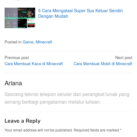
5 Cara Mengatasi Super Sus Keluar Sendiri
Dengan Mudah
Posted in
Game
,
Minecraft
Post
Previous post
Next post
Cara Membuat Kaca di Minecraft
Cara Membuat Mobil di Minecraft
navigation
Ariana
Seorang teknisi telepon seluler dan perangkat lunak yang
senang berbagi pengalaman melalui tulisan.
Leave a Reply
Your email address will not be published.
Required fields are marked
*