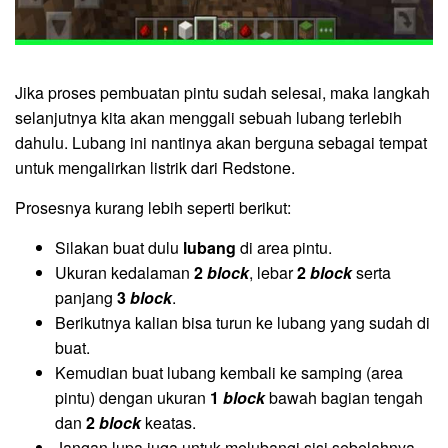
Jika proses pembuatan pintu sudah selesai, maka langkah
selanjutnya kita akan menggali sebuah lubang terlebih
dahulu. Lubang ini nantinya akan berguna sebagai tempat
untuk mengalirkan listrik dari Redstone.
Prosesnya kurang lebih seperti berikut:
Silakan buat dulu
lubang
di area pintu.
Ukuran kedalaman
2
block
, lebar
2
block
serta
panjang
3
block
.
Berikutnya kalian bisa turun ke lubang yang sudah di
buat.
Kemudian buat lubang kembali ke samping (area
pintu) dengan ukuran
1
block
bawah bagian tengah
dan
2
block
keatas.
Jangan lupa juga untuk melubangi sisi sebelahnya,