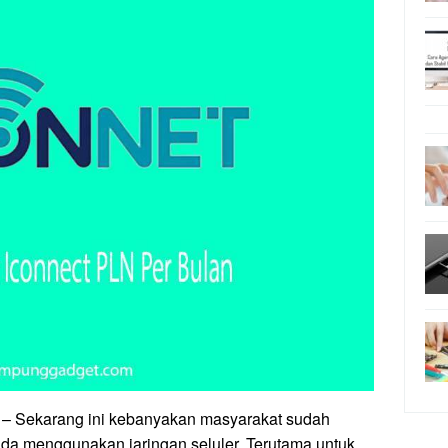
– Sekarang ini kebanyakan masyarakat sudah
ada menggunakan jaringan seluler. Terutama untuk