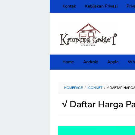
Skip
Kontak
Kebijakan Privasi
Priv
to
content
close
Home
Android
Apple
Wh
HOMEPAGE
/
ICONNET
/
√ DAFTAR HARGA
√ Daftar Harga P