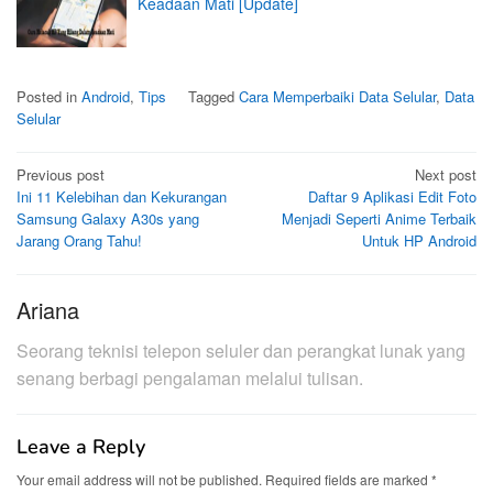
Keadaan Mati [Update]
Posted in
Android
,
Tips
Tagged
Cara Memperbaiki Data Selular
,
Data
Selular
Post
Previous post
Next post
Ini 11 Kelebihan dan Kekurangan
Daftar 9 Aplikasi Edit Foto
navigation
Samsung Galaxy A30s yang
Menjadi Seperti Anime Terbaik
Jarang Orang Tahu!
Untuk HP Android
Ariana
Seorang teknisi telepon seluler dan perangkat lunak yang
senang berbagi pengalaman melalui tulisan.
Leave a Reply
Your email address will not be published.
Required fields are marked
*