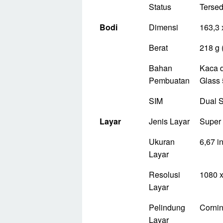
Status
Tersedi
Bodi
Dimensi
163,3 
Berat
218 g 
Bahan
Kaca d
Pembuatan
Glass 
SIM
Dual S
Layar
Jenis Layar
Super 
Ukuran
6,67 i
Layar
Resolusi
1080 x
Layar
Pelindung
Cornin
Layar