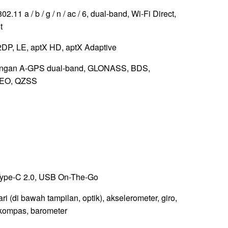
02.11 a / b / g / n / ac / 6, dual-band, Wi-Fi Direct,
t
2DP, LE, aptX HD, aptX Adaptive
engan A-GPS dual-band, GLONASS, BDS,
EO, QZSS
ype-C 2.0, USB On-The-Go
ari (di bawah tampilan, optik), akselerometer, giro,
 kompas, barometer