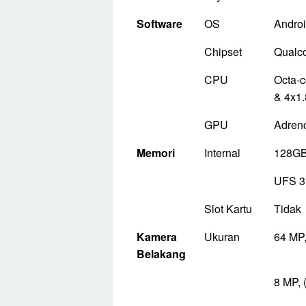
Software
OS
Androi
Chipset
Qualc
CPU
Octa-c
& 4x1.
GPU
Adren
Memori
Internal
128GB
UFS 3
Slot Kartu
Tidak
Kamera
Ukuran
64 MP,
Belakang
8 MP, 