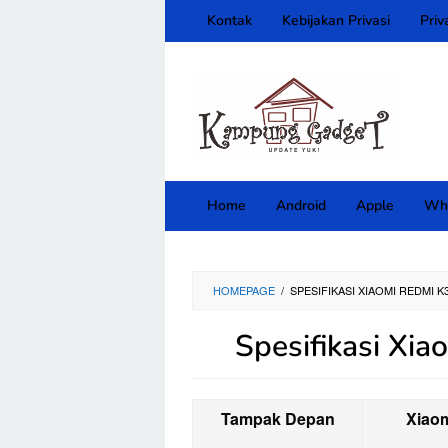
Skip
Kontak
Kebijakan Privasi
Priv
to
content
close
Home
Android
Apple
Wh
HOMEPAGE
/
SPESIFIKASI XIAOMI REDMI 
Spesifikasi Xi
Tampak Depan
Xiao