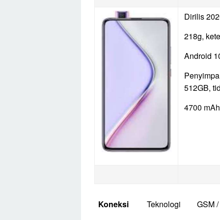
Dirilis 202
218g, ket
Android 1
Penyimpa
512GB, tid
4700 mAh 
Koneksi
Teknologi
GSM /