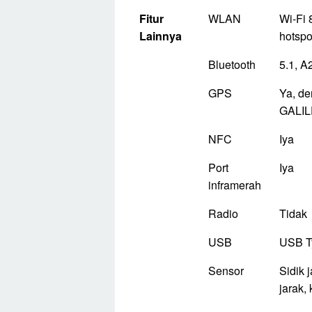
Fitur
WLAN
Wi-Fi 8
Lainnya
hotspo
Bluetooth
5.1, A
GPS
Ya, d
GALIL
NFC
Iya
Port
Iya
inframerah
Radio
Tidak
USB
USB T
Sensor
Sidik j
jarak,