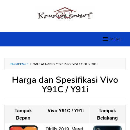
Skip
to
content
MENU
HOMEPAGE
/
HARGA DAN SPESIFIKASI VIVO Y91C / Y91I
Harga dan Spesifikasi Vivo
Y91C / Y91i
Tampak
Vivo Y91C / Y91i
Tampak
Depan
Belakang
Dirilis 2019, Maret