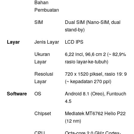
Bahan
Pembuatan
SIM
Dual SIM (Nano-SIM, dual
stand-by)
Layar
Jenis Layar
LCD IPS
Ukuran
6,22 inci, 96,6 cm 2 (~ 82,9%
Layar
rasio layar-ke-tubuh)
Resolusi
720 x 1520 piksel, rasio 19: 9
Layar
(~ kepadatan 270 ppi)
Software
OS
Android 8.1 (Oreo), Funtouch
4.5
Chipset
Mediatek MT6762 Helio P22
(12 nm)
CPU
Octa-core 2.0 GHz Cortex-