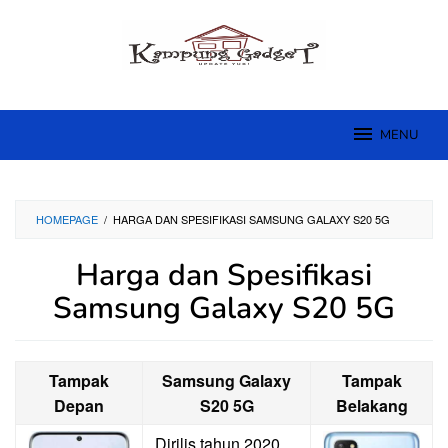
Skip
to
content
MENU
HOMEPAGE
/
HARGA DAN SPESIFIKASI SAMSUNG GALAXY S20 5G
Harga dan Spesifikasi
Samsung Galaxy S20 5G
Tampak
Samsung Galaxy
Tampak
Depan
S20 5G
Belakang
Dirilis tahun 2020,