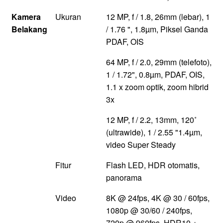
Kamera
Ukuran
12 MP, f / 1.8, 26mm (lebar), 1
Belakang
/ 1.76 ", 1.8µm, Piksel Ganda
PDAF, OIS
64 MP, f / 2.0, 29mm (telefoto),
1 / 1.72", 0.8µm, PDAF, OIS,
1.1 x zoom optik, zoom hibrid
3x
12 MP, f / 2.2, 13mm, 120˚
(ultrawide), 1 / 2.55 "1.4µm,
video Super Steady
Fitur
Flash LED, HDR otomatis,
panorama
Video
8K @ 24fps, 4K @ 30 / 60fps,
1080p @ 30/60 / 240fps,
720p @ 960fps, HDR10 +,