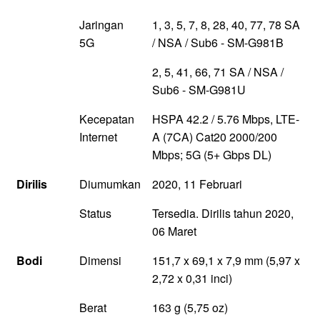
Jaringan
1, 3, 5, 7, 8, 28, 40, 77, 78 SA
5G
/ NSA / Sub6 - SM-G981B
2, 5, 41, 66, 71 SA / NSA /
Sub6 - SM-G981U
Kecepatan
HSPA 42.2 / 5.76 Mbps, LTE-
Internet
A (7CA) Cat20 2000/200
Mbps; 5G (5+ Gbps DL)
Dirilis
Diumumkan
2020, 11 Februari
Status
Tersedia. Dirilis tahun 2020,
06 Maret
Bodi
Dimensi
151,7 x 69,1 x 7,9 mm (5,97 x
2,72 x 0,31 inci)
Berat
163 g (5,75 oz)