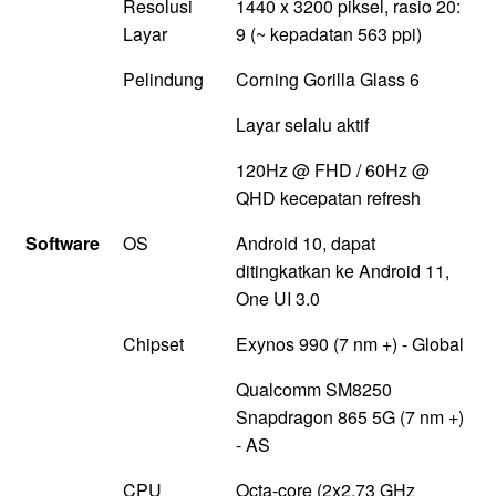
Resolusi
1440 x 3200 piksel, rasio 20:
Layar
9 (~ kepadatan 563 ppi)
Pelindung
Corning Gorilla Glass 6
Layar selalu aktif
120Hz @ FHD / 60Hz @
QHD kecepatan refresh
Software
OS
Android 10, dapat
ditingkatkan ke Android 11,
One UI 3.0
Chipset
Exynos 990 (7 nm +) - Global
Qualcomm SM8250
Snapdragon 865 5G (7 nm +)
- AS
CPU
Octa-core (2x2.73 GHz