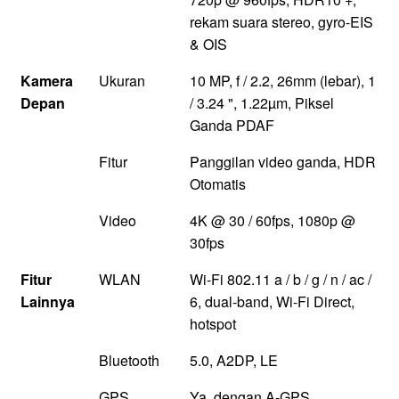
rekam suara stereo, gyro-EIS
& OIS
Kamera
Ukuran
10 MP, f / 2.2, 26mm (lebar), 1
Depan
/ 3.24 ", 1.22µm, Piksel
Ganda PDAF
Fitur
Panggilan video ganda, HDR
Otomatis
Video
4K @ 30 / 60fps, 1080p @
30fps
Fitur
WLAN
Wi-Fi 802.11 a / b / g / n / ac /
Lainnya
6, dual-band, Wi-Fi Direct,
hotspot
Bluetooth
5.0, A2DP, LE
GPS
Ya, dengan A-GPS,