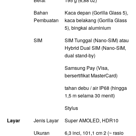
Berat
195 g (6,88 oz)
Bahan
Kaca depan (Gorilla Glass 5),
Pembuatan
kaca belakang (Gorilla Glass
5), bingkai aluminium
SIM
SIM Tunggal (Nano-SIM) atau
Hybrid Dual SIM (Nano-SIM,
dual stand-by)
Samsung Pay (Visa,
bersertifikat MasterCard)
tahan debu / air IP68 (hingga
1,5 m selama 30 menit)
Stylus
Layar
Jenis Layar
Super AMOLED, HDR10
Ukuran
6,3 inci, 101,1 cm 2 (~ rasio