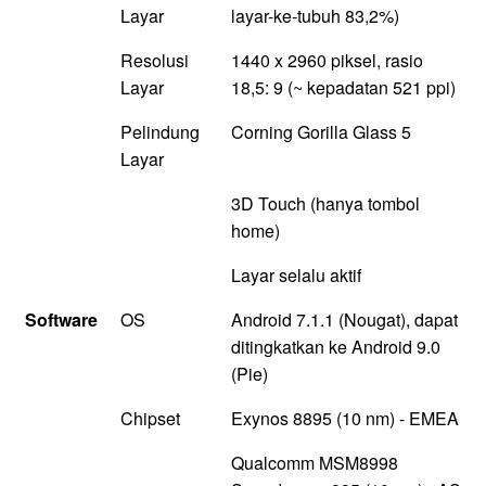
Layar
layar-ke-tubuh 83,2%)
Resolusi
1440 x 2960 piksel, rasio
Layar
18,5: 9 (~ kepadatan 521 ppi)
Pelindung
Corning Gorilla Glass 5
Layar
3D Touch (hanya tombol
home)
Layar selalu aktif
Software
OS
Android 7.1.1 (Nougat), dapat
ditingkatkan ke Android 9.0
(Pie)
Chipset
Exynos 8895 (10 nm) - EMEA
Qualcomm MSM8998