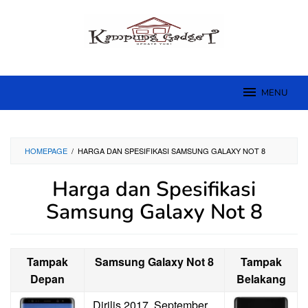
Skip
to
content
MENU
HOMEPAGE
/
HARGA DAN SPESIFIKASI SAMSUNG GALAXY NOT 8
Harga dan Spesifikasi
Samsung Galaxy Not 8
Tampak
Samsung Galaxy Not 8
Tampak
Depan
Belakang
Dirilis 2017, September