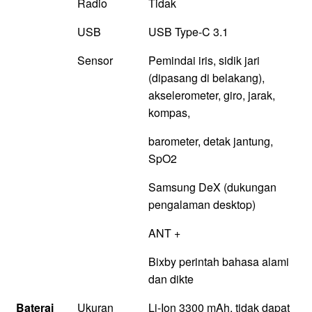
Radio
Tidak
USB
USB Type-C 3.1
Sensor
Pemindai iris, sidik jari
(dipasang di belakang),
akselerometer, giro, jarak,
kompas,
barometer, detak jantung,
SpO2
Samsung DeX (dukungan
pengalaman desktop)
ANT +
Bixby perintah bahasa alami
dan dikte
Baterai
Ukuran
Li-Ion 3300 mAh, tidak dapat