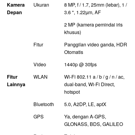
Kamera
Ukuran
8 MP, f / 1.7, 25mm (lebar), 1 /
Depan
3.6 ", 1.22µm, AF
2 MP (kamera pemindai iris
khusus)
Fitur
Panggilan video ganda, HDR
Otomatis
Video
1440p @ 30fps
Fitur
WLAN
Wi-Fi 802.11 a / b / g / n / ac,
Lainnya
dual-band, Wi-Fi Direct,
hotspot
Bluetooth
5.0, A2DP, LE, aptX
GPS
Ya, dengan A-GPS,
GLONASS, BDS, GALILEO